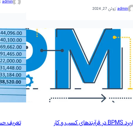
·
admin
ژ
·
admin
ژوئن 27, 2024
BPM در فرآیندهای کسب و کار
تعریف ح