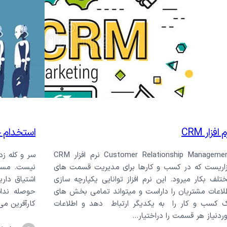
 افزار CRM
استخدام حس
Customer Relationship Management نرم افزار CRM
سر و كله زد
زاریست که در کسب و کارها برای مدیریت قسمت های
نيست. مسلم
تلف بکار میرود. این نرم افزاز توانایی یکپارچه سازی
اشتياق دار
لاعات مشتریان را داراست و میتواند تمامی بخش های
حوصله نداش
 کسب و کار را به یکدیگر ارتباط دهد و اطلاعات
کارآفرین م
ردنیاز هر قسمت را دراختیار…