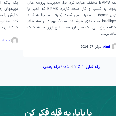
کلمه BPMS مخفف عبارت نرم افزار مدیریت پروسه های
یک بنگاه ا
مربوط به کسب و کار است. کاربرد BPMS که اخیرا با
دوره­های زم
عنوان ibpms نیز معرفی می شوند (حرف i مرتبط به کلمه
هایش را به
intelligent به معنای هوشمند است) بهبود پروسه های
کند. معمولا
تلف بیزینسی یک سازمان است. این ابزار ها به کمک
که شامل درآ
اسایی،…
امید شی
·
admin
ژوئن 27, 2024
←
برگه قبلی
1
2
3
4
5
6
7
برگه بعدی
→
با پایا، به قله فکر کن