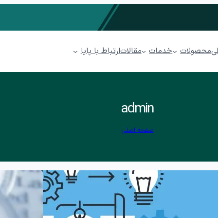
محصولات
خدمات
ارتباط با پایا
ی
مقالات
مدیریت فروشگاهی پیوند
admin
مدیریت رستوران پذیرا
صفحه اصلی
سابداری ابری پایدار
مدیریت پخش مویرگی پینار
مدیریت پوشاک پوشا
کاتبات
مدیریت ارتباط با مشتریان (CRM) پل
ها (BPMS)
فرآیندهای بازاریابی
فرصت
فرصت بازاریابی
ایجاد