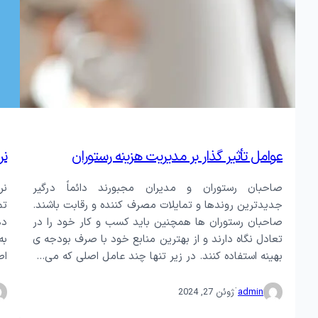
سازوکار صنایع
نرم افزار توزیع و پخش
نرم افزار تو
نرم افزار خرید
نرم افزار ف
نرم افزار منابع انسانی
نرم افزار انب
عوامل تأثیر گذار بر مدیریت هزینه رستوران
نرم
صاحبان رستوران و مدیران مجبورند دائماً درگیر
جدیدترین روندها و تمایلات مصرف کننده و رقابت باشند.
تم
صاحبان رستوران ها همچنین باید کسب و کار خود را در
ده
تعادل نگاه دارند و از بهترین منابع خود با صرف بودجه ی
به
بهینه استفاده کنند. در زیر تنها چند عامل اصلی که می…
اط
·
admin
ژوئن 27, 2024