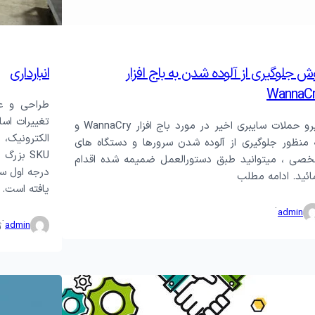
ش جلوگیری از آلوده شدن به باج افزار
انبارداری
WannaC
طراحی و ع
تغییرات اس
پیرو حملات سایبری اخیر در مورد باج افزار WannaCry و
الکترونیک، 
 منظور جلوگیری از آلوده شدن سرورها و دستگاه های
SKU بزر
صی ، میتوانید طبق دستورالعمل ضمیمه شده اقدام
درجه اول س
ائید. ادامه مطلب
یافته است. 
·
admin
·
admin
ژ