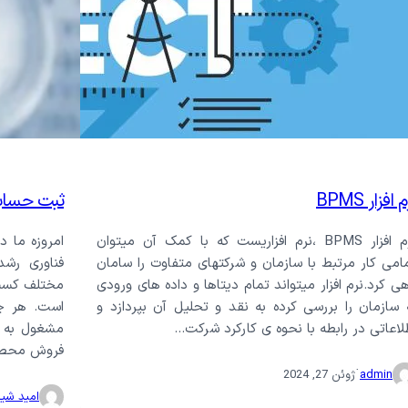
ثبت گارانتی محصولات
فرم ت
فرم گزارش کار
فرم ن
لید
روش
ارداری
 افزار BPMS
ثبت حسابد
نرم افزار BPMS ،نرم افزاریست که با کمک آن میتوان
امروزه ما د
امی کار مرتبط با سازمان و شرکتهای متفاوت را سامان
فناوری رشد
ی کرد.نرم افزار میتواند تمام دیتاها و داده های ورودی
مختلف کسب 
 سازمان را بررسی کرده به نقد و تحلیل آن بپردازد و
است. هر چ
لاعاتی در رابطه با نحوه ی کارکرد شرکت…
مشغول به ف
فروش محصو
·
admin
ژوئن 27, 2024
امید شی