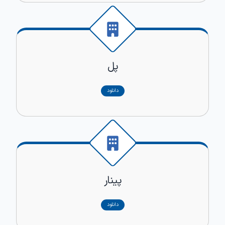
پل
دانلود
پینار
دانلود