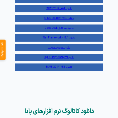
دانلود SSMS.2014_x64
دانلود SSMS.2008R2_x64
دانلود نرم افزار DorsaDesk
دانلود Net Framework 4.8.1
درخواست دمو
دانلود مجموعه فونت
دانلودSQL-Query-Analyzer
دانلود SSMS.2014_x86
دانلود کاتالوگ نرم افزارهای پایا