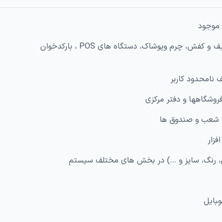
ی ﻣﻮﺟﻮد
– اﻣﮑﺎن اﺟﺮا ﺑﺮ روی ﮐﻠﯿﻪ ﺳﺨﺖ اﻓﺰارﻫﺎی ﺻﻨﻌﺖ ﮐﯿﻒ و ﮐﻔﺶ، ﭼﺮم وﭘﻮﺷﺎک، دﺳﺘﮕﺎه ﻫﺎی POS ، ﺑﺎرﮐﺪﺧﻮان
 ﻧﺎﻣﺤﺪود ﮐﺎرﺑﺮ
 ﻓﺮوﺷﮕﺎﻫﻬﺎ و دﻓﺘﺮ ﻣﺮﮐﺰی
ﺖ ﺷﻌﺐ و ﺻﻨﺪوق ﻫﺎ
ﻓﺰار
ﺲ، رﻧﮓ، ﺳﺎﯾﺰ و …) در ﺑﺨﺶ ﻫﺎی ﻣﺨﺘﻠﻒ ﺳﯿﺴﺘﻢ
وﺒﺎﯾﻞ