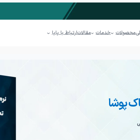
محصولات
خدمات
ارتباط با پایا
ی
مقالات
مدیریت فروشگاهی پیوند
مدیریت رستوران پذیرا
سابداری ابری پایدار
مدیریت پخش مویرگی پینار
اک پوشا
مدیریت پوشاک پوشا
کاتبات
مدیریت ارتباط با مشتریان (CRM) پل
ی
ها (BPMS)
فرآیندهای بازاریابی
فرصت
فرصت بازاریابی
ایجاد