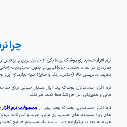
چرا نر
ﻧﺮم اﻓﺰار حسابداری پوشاک پوشا
ﯾﮑﯽ از ﺟﺎﻣﻊ ﺗﺮﯾﻦ و بهترین ر
ﻫﻤﺰﻣﺎن در ﻧﻘﺎط ﻣﺘﻌﺪد ﺟﻐﺮاﻓﯿﺎﯾﯽ و ﺑﺪون ﻣﺤﺪودﯾﺖ زﻣﺎﻧﯽ، ﮐ
ﺗﻌﺮﯾﻒ ﻣﺎﺗﺮﯾﺴﯽ ﮐﺎﻻ (ﺟﻨﺲ، رﻧﮓ و ﺳﺎﯾﺰ) ﮐﻠﯿﻪ ﻧﯿﺎزﻫﺎی اﯾﻦ 
نرم افزار حسابداری پوشاک یک ابزار بسیار حیاتی برای صاحبان
مالی و مدیریتی این فروشگاه‌ها کمک می‌کنند.
ﻧﺮم اﻓﺰار حسابداری پوشاک پوشا یکی از
محصولات نرم افزار حس
ﻫﺎی زیر؛ ﺳﯿﺴﺘﻢ ﻫﺎی ﺣﺴﺎﺑﺪاری ﻣﺎلی، ﺧﺮﻳﺪ و ﺗﺪارﻛﺎت، ﻓﺮوش و
ﻏﯿـﺮه ﺑﻪ ﺻﻮرت ﻳـﻜﭙﺎرﭼﻪ و در ﻗـﺎﻟﺐ یک ﺳﻴﺴﺘﻢ ﺟـﺎﻣﻊ ﺗﺤﺖ وب