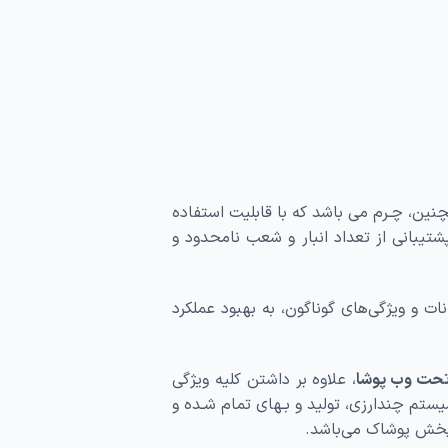
ﻨﯿﻦ، ﭼـﺮم ﻣﯽ ﺑﺎﺷﺪ ﮐﻪ ﺑﺎ ﻗﺎﺑﻠﯿﺖ اﺳﺘﻔﺎده
ﺘﯿﺒﺎﻧﯽ از ﺗﻌﺪاد اﻧﺒﺎر و ﺷﻌﺐ ﻧﺎﻣﺤﺪود و
ات و ویژگی‌های گوناگون، به بهبود عملکرد
 ﺗﺤﺖ وب پوشا
، ﻋﻼوه ﺑﺮ داﺷﺘﻦ ﮐﻠﯿﻪ وﯾﮋﮔﯽ
ﯿﺴﺘﻢ ﭼﻨﺪارزی، ﺗﻮﻟﯿﺪ و ﺑـﻬﺎی ﺗﻤﺎم ﺷـﺪه و
 ﭘﺨﺶ ﭘﻮﺷﺎک ﻣﯽ‌ﺑﺎﺷﺪ.