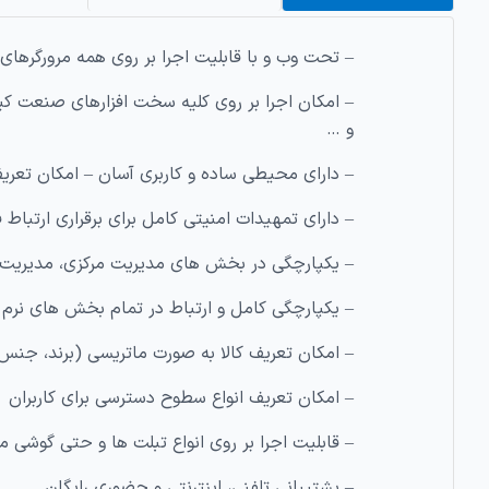
– ﺗﺤﺖ وب و ﺑﺎ ﻗﺎﺑﻠﯿﺖ اﺟﺮا ﺑﺮ روی ﻫﻤﻪ ﻣﺮورﮔﺮﻫﺎ
و …
– دارای ﻣﺤﯿﻄﯽ ﺳﺎده و ﮐﺎرﺑﺮی آﺳﺎن – اﻣﮑﺎن ﺗﻌﺮﯾﻒ
– دارای ﺗﻤﻬﯿﺪات اﻣﻨﯿﺘﯽ ﮐﺎﻣﻞ ﺑﺮای ﺑﺮﻗﺮاری ارﺗﺒﺎط
– ﯾﮑﭙﺎرﭼﮕﯽ در ﺑﺨﺶ ﻫﺎی ﻣﺪﯾﺮﯾﺖ ﻣﺮﮐﺰی، ﻣﺪﯾﺮﯾ
– ﯾﮑﭙﺎرﭼﮕﯽ ﮐﺎﻣﻞ و ارﺗﺒﺎط در ﺗﻤﺎم ﺑﺨﺶ ﻫﺎی ﻧﺮم ا
– اﻣﮑﺎن ﺗﻌﺮﯾﻒ ﮐﺎﻻ ﺑﻪ ﺻﻮرت ﻣﺎﺗﺮﯾﺴﯽ (ﺑﺮﻧﺪ، ﺟﻨ
– اﻣﮑﺎن ﺗﻌﺮﯾﻒ اﻧﻮاع ﺳﻄﻮح دﺳﺘﺮﺳﯽ ﺑﺮای ﮐﺎرﺑﺮان
– ﻗﺎﺑﻠﯿﺖ اﺟﺮا ﺑﺮ روی اﻧﻮاع ﺗﺒﻠﺖ ﻫﺎ و ﺣﺘﯽ ﮔﻮﺷﯽ ﻣ
– ﭘﺸﺘﯿﺒﺎﻧﯽ ﺗﻠﻔﻨﯽ، اﯾﻨﺘﺮﻧﺘﯽ و ﺣﻀﻮری راﯾﮕﺎن