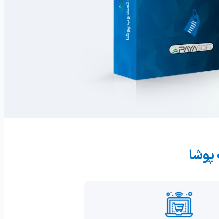
ماس
ظرسنجی
 پوشا