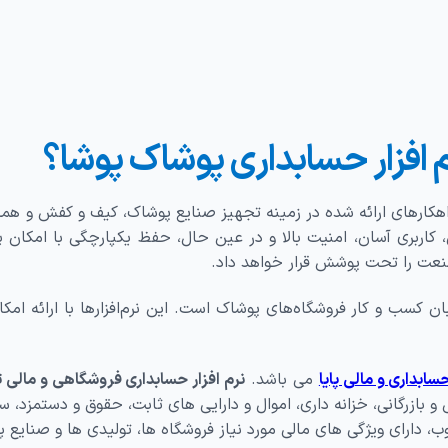
م افزار حسابداری پوشاک پوشا؟
اﻫﮑﺎرﻫﺎی اراﺋﻪ ﺷﺪه در زﻣﯿﻨﻪ ﺗﺠﻬﯿﺰ ﺻﻨﺎﯾﻊ ﭘﻮﺷﺎک، ﮐﯿﻒ و ﮐﻔﺶ و ﻫﻤﭽ
ﺎرﺑﺮی آﺳﺎن، اﻣﻨﯿﺖ ﺑﺎﻻ و در ﻋﯿﻦ ﺣﺎل، ﺣﻔﻆ ﯾﮑﭙﺎرﭼﮕﯽ ﺑﺎ اﻣﮑﺎن ﭘﺸ
ﺻﻨﻌﺖ را ﺗﺤﺖ ﭘﻮﺷﺶ ﻗﺮار ﺧﻮاﻫﺪ داد.
 کسب و کار فروشگاه‌های پوشاک است. این نرم‌افزارها با ارائه امکان
ابداری و مالی پایا
می‌ باشد.
نرم افزار حسابداری فروشگاهی و ﻣﺎﻟﯽ
 ﺑﺎزرﮔﺎﻧﯽ، خزانه داری، اﻣﻮال و دارایی ﻫﺎی ﺛﺎﺑﺖ، ﺣﻘﻮق و دﺳﺘﻤﺰد، ﺳ
، دارای وﯾﮋﮔﯽ ﻫﺎی ﻣﺎﻟﯽ ﻣﻮرد ﻧﯿﺎز ﻓﺮوﺷﮕﺎه ﻫﺎ، ﺗﻮﻟﯿﺪی‌ ﻫﺎ و ﺻﻨﺎﯾﻊ