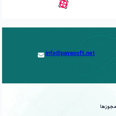
info@payasoft.net
جوزها