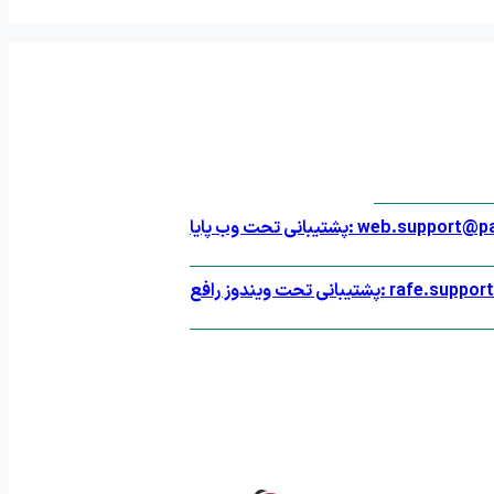
یا: web.support@payasoft.net
rafe.support@payasoft.ne