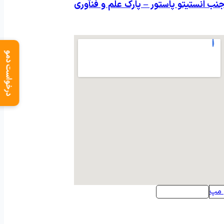
هران کرج – جنب انستیتو پاستور – پارک علم و فنآوری
درخواست دمو
 مپ
مسیریابی در بلد