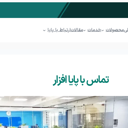
محصولات
خدمات
ارتباط با پایا
ی
مقالات
مدیریت فروشگاهی پیوند
مدیریت رستوران پذیرا
تماس با پایا افزار
سابداری ابری پایدار
مدیریت پخش مویرگی پینار
مدیریت پوشاک پوشا
کاتبات
مدیریت ارتباط با مشتریان (CRM) پل
ها (BPMS)
فرآیندهای بازاریابی
فرصت
فرصت بازاریابی
ایجاد