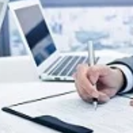
ثبت گارانتی محصولات
فرم ت
فرم گزارش کار
فرم ن
لید
روش
ارداری