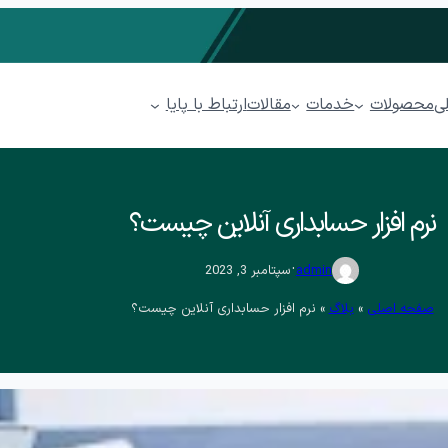
محصولات
خدمات
ارتباط با پایا
ی
مقالات
مدیریت فروشگاهی پیوند
نرم افزار حسابداری آنلاین چیست؟
مدیریت رستوران پذیرا
.
admin
سپتامبر 3, 2023
سابداری ابری پایدار
مدیریت پخش مویرگی پینار
صفحه اصلی
»
بلاگ
»
نرم افزار حسابداری آنلاین چیست؟
مدیریت پوشاک پوشا
کاتبات
مدیریت ارتباط با مشتریان (CRM) پل
ها (BPMS)
فرآیندهای بازاریابی
فرصت
فرصت بازاریابی
ایجاد