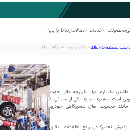
محصولات
خدمات
ارتباط با پایا
ی
مقالات
 و مالی تحت ویندوز رافع
»
راهکار پذیرش تعمیرگاهی رافع
مدیریت فروشگاهی پیوند
مدیریت رستوران پذیرا
سابداری ابری پایدار
مدیریت پخش مویرگی پینار
داشتن یک نرم افزار یکپارچه مالی جهت
مدیریت پوشاک پوشا
ویی است. مشتری مداری یکی از مسائل با
انند مجموعه های تعمیرگاهی خودرو،
کاتبات
مدیریت ارتباط با مشتریان (CRM) پل
ها (BPMS)
فرآیندهای بازاریابی
فرصت
فرصت بازاریابی
ایجاد
 پذیرش تعمیرگاهی رافع، اطلاعات دقیق