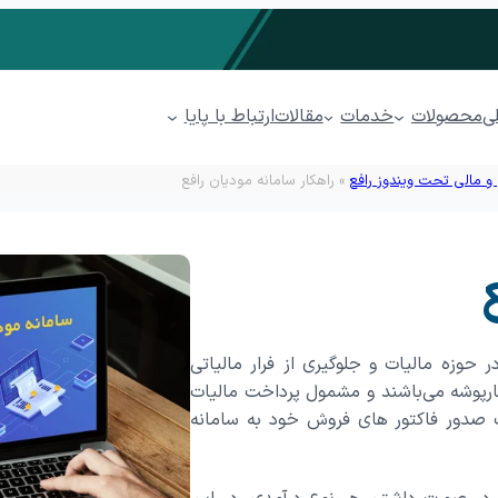
محصولات
خدمات
ارتباط با پایا
ی
مقالات
 و مالی تحت ویندوز رافع
»
راهکار سامانه مودیان رافع
مدیریت فروشگاهی پیوند
مدیریت رستوران پذیرا
سابداری ابری پایدار
مدیریت پخش مویرگی پینار
حوزه مالیات و جلوگیری از فرار مالیاتی
مدیریت پوشاک پوشا
کارپوشه می‌باشند و مشمول پرداخت مالیات
ت صدور فاکتور های فروش خود به سامانه
کاتبات
مدیریت ارتباط با مشتریان (CRM) پل
ها (BPMS)
فرآیندهای بازاریابی
فرصت
فرصت بازاریابی
ایجاد