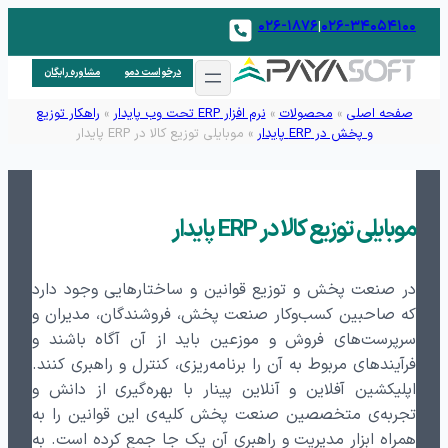
۰۲۶-۱۸۷۶
۰۲۶-۳۴۰۵۴۱۰۰
|
درخواست دمو
مشاوره رایگان
صفحه اصلی
»
محصولات
»
نرم افزار ERP تحت وب پایدار
»
راهکار توزیع
و پخش در ERP پایدار
»
موبایلی توزیع کالا در ERP پایدار
موبایلی توزیع کالا در ERP پایدار
در صنعت پخش و توزیع قوانین و ساختارهایی وجود دارد
که صاحبین کسب‌وکار صنعت پخش، فروشندگان، مدیران و
سرپرست‌های فروش و موزعین باید از آن آگاه باشند و
فرآیندهای مربوط به آن را برنامه‌ریزی، کنترل و راهبری کنند.
اپلیکشین آفلاین و آنلاین پینار با بهره‌گیری از دانش و
تجربه‌ی متخصصین صنعت پخش کلیه‌ی این قوانین را به
همراه ابزار مدیریت و راهبری آن یک جا جمع کرده است. به